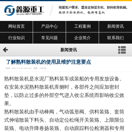
网站首页
产品中心
工程案例
新闻资讯
行业知识
常见问题
企业简介
联系我们
新闻资讯
了解熟料散装机的使用及维护注意要点
时间：2021-11-18 16:10:45 浏览：1693次
熟料散装机是水泥厂熟料装车或装船的专用发放设备。
在安装水泥熟料散装机库侧时，各部件之间应加密封
垫，以防止过多的外部空气进入收尘系统而影响收尘效
果。
熟料散装机由手动棒阀，气动弧形阀、供料装臵、套筒
式伸缩散装下料头、自动定位松绳开关装臵、上限限位
装臵、电动升降卷扬装臵、自动跟踪料位检测器和专用