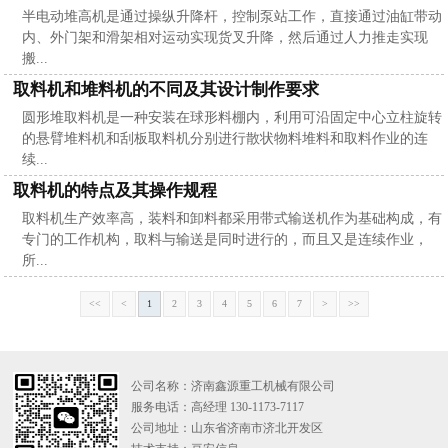
半电动堆高机是通过操纵升降杆，控制泵站工作，直接通过油缸带动
内、外门架和滑架相对运动实现货叉升降，然后通过人力推走实现
搬...
取料机和堆料机的不同及其设计制作要求
圆形堆取料机是一种安装在球形料棚内，利用可沿固定中心立柱旋转
的悬臂堆料机和刮板取料机分别进行散状物料堆料和取料作业的连
续...
取料机的特点及其操作规程
取料机生产效率高，装料和卸料都采用带式输送机作为基础构成，有
专门的工作机构，取料与输送是同时进行的，而且又是连续作业，
所...
<<
<
1
2
3
4
5
6
7
>
>>
公司名称：济南鑫源重工机械有限公司
服务电话：高经理 130-1173-7117
公司地址：山东省济南市济北开发区