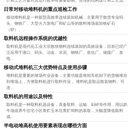
计和工艺方案对其运行效率有重要影响。合理的结构设计和工艺流...
日常对移动堆料机的重点巡检工作
移动堆料机是一种新型高效率连续装卸机械，主要用于散货专业码
头、钢铁厂、大型火力发电厂和矿山等的散料堆场装卸铁矿石
（砂）、...
取料机远程操作系统的优越性
取料机是现代化工业大宗散状物料连续装卸的高效设备，目前已经广
泛应用于港口、码头、冶金、水泥、钢铁厂、焦化厂、储煤厂、发
电...
移动式堆料机三大优势特点及使用步骤
堆料机是重要的堆场作业设备，主要功能是将卸车机卸下的货物堆存
到堆场上，方便取料机进行取料作业 。堆料机是取运散装物料、可
连...
取料机的用途以及特性
取料机是一种取料机器设备，具备取料、运输、剁碎等作用，用以奶
牛场或养牛住宅小区青贮玉米坑青贮饲料的装取，大幅度降低取料
成...
半电动堆高机使用要素表现在哪些方面